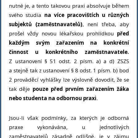
nutné je, a tento takovou praxi absolvuje během
svého studia
na více pracovištích u různých
subjektů (zaměstnavatelů)
, není třeba, aby
prošel vždy novou lékařskou prohlídkou
před
každým svým zařazením na konkrétní
činnost u konkrétního zaměstnavatele.
Z ustanovení § 51 odst. 2 písm. a) a d) ZSZS
a stejně tak z ustanovení § 8 odst. 1 písm. b) bod
2 prováděcí vyhlášky lze výslovně dovodit, že se
tak děje
pouze před prvním zařazením žáka
nebo studenta na odbornou praxi
.
Jsou-li však podmínky, za kterých je odborná
praxe vykonávána, u jednotlivých
zaměstnavatelů zásadně odlišné, je v zájmu