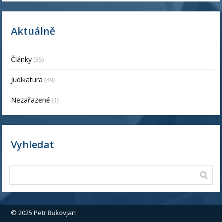
Aktuálně
Články
(35)
Judikatura
(49)
Nezařazené
(1)
Vyhledat
© 2025 Petr Bukovjan