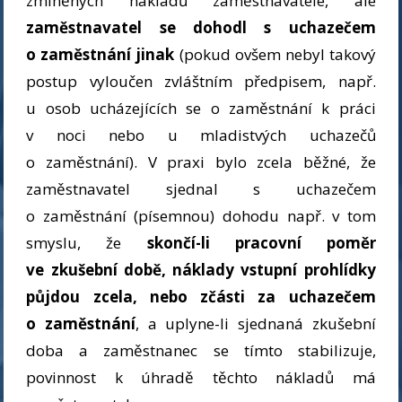
zmíněných nákladů zaměstnavatele, ale
zaměstnavatel se dohodl s uchazečem
o zaměstnání jinak
(pokud ovšem nebyl takový
postup vyloučen zvláštním předpisem, např.
u osob ucházejících se o zaměstnání k práci
v noci nebo u mladistvých uchazečů
o zaměstnání). V praxi bylo zcela běžné, že
zaměstnavatel sjednal s uchazečem
o zaměstnání (písemnou) dohodu např. v tom
smyslu, že
skončí-li pracovní poměr
ve zkušební době, náklady vstupní prohlídky
půjdou zcela, nebo zčásti za uchazečem
o zaměstnání
, a uplyne-li sjednaná zkušební
doba a zaměstnanec se tímto stabilizuje,
povinnost k úhradě těchto nákladů má