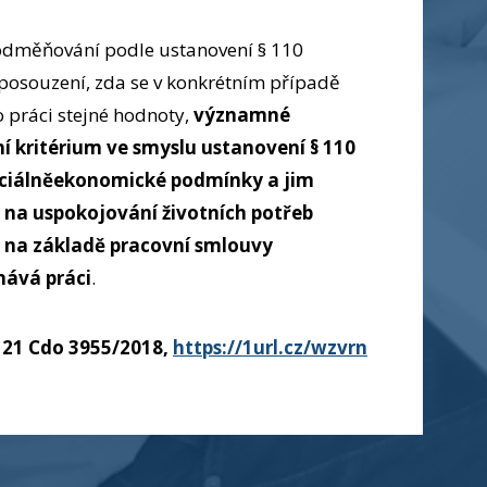
odměňování podle ustanovení § 110
posouzení, zda se v konkrétním případě
o práci stejné hodnoty,
významné
 kritérium ve smyslu ustanovení § 110
sociálněekonomické podmínky a jim
 na uspokojování životních potřeb
 na základě pracovní smlouvy
nává práci
.
0, 21 Cdo 3955/2018,
https://1url.cz/wzvrn