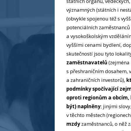
státních orgánů, vědeckých, 
významných (státních i nestá
(obvykle spojenou též s vyšš
potenciálních zaměstnanců 
a vysokoškolským vzděláním
vyššími cenami bydlení, dop
skutečností jsou tyto lokali
zaměstnavatelů
(zejména 
s přeshraničním dosahem, 
a zahraničních investorů),
k
podmínky spočívající ze
oproti regionům a obcím,
být) naplněny
; jinými slov
v těchto městech (regionech
mzdy
zaměstnanců, o něž z