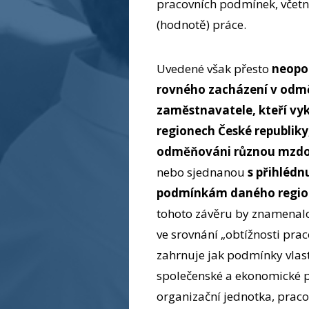
pracovních podmínek, včetně
(hodnotě) práce.
Uvedené však přesto
neopo
rovného zacházení v odm
zaměstnavatele, kteří vyk
regionech České republiky,
odměňováni různou mzd
nebo sjednanou
s přihléd
podmínkám daného regi
tohoto závěru by znamenalo
ve srovnání „obtížnosti pra
zahrnuje jak podmínky vlastn
společenské a ekonomické pr
organizační jednotka, praco