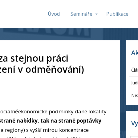
Úvod
Semináře
Publikace
A
a stejnou práci
zení v odměňování)
Člá
Jud
Ne
e sociálněekonomické podmínky dané lokality
 straně nabídky, tak na straně poptávky
;
V
a a regiony) s vyšší mírou koncentrace