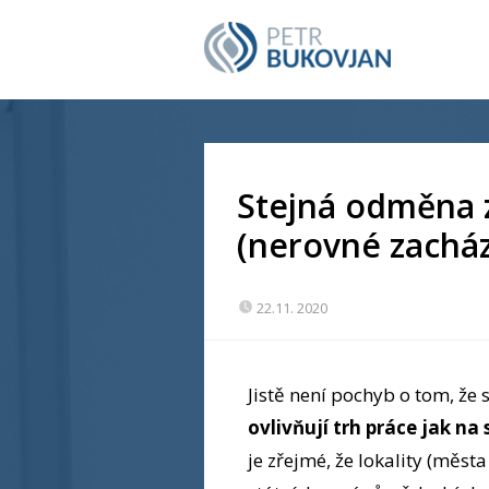
Stejná odměna z
(nerovné zachá
22.11. 2020
Jistě není pochyb o tom, ž
ovlivňují trh práce jak na
je zřejmé, že lokality (měst