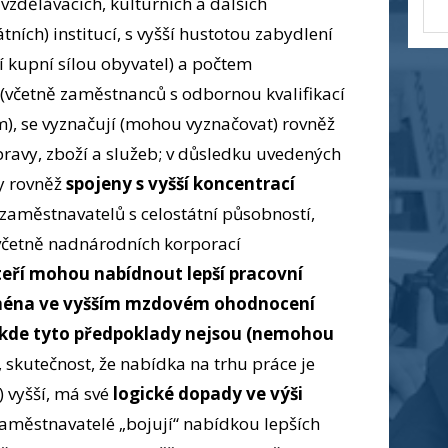
vzdělávacích, kulturních a dalších
tních) institucí, s vyšší hustotou zabydlení
í kupní sílou obyvatel) a počtem
(včetně zaměstnanců s odbornou kvalifikací
), se vyznačují (mohou vyznačovat) rovněž
ravy, zboží a služeb; v důsledku uvedených
ty rovněž
spojeny s vyšší koncentrací
zaměstnavatelů s celostátní působností,
včetně nadnárodních korporací
teří mohou nabídnout lepší pracovní
jména ve vyšším mzdovém ohodnocení
 kde tyto předpoklady nejsou (nemohou
y, skutečnost, že nabídka na trhu práce je
) vyšší, má své
logické dopady ve výši
aměstnavatelé „bojují“ nabídkou lepších