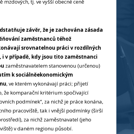
 mzdových, tj. ve vyšší obecné ceně
dstatňuje závěr, že je zachována zásada
ěňování zaměstnanců téhož
onávají srovnatelnou práci v rozdílných
 i v případě, kdy jsou tito zaměstnanci
ou
zaměstnavatelem stanovenou (určenou)
nutím k sociálněekonomickým
onu
, ve kterém vykonávají práci; přijetí
, že komparační kritérium spočívající
covních podmínek“, za nichž je práce konána,
ího pracoviště, tak i vnější podmínky (širší
ostředí), za nichž zaměstnavatel (jeho
viště) v daném regionu působí.