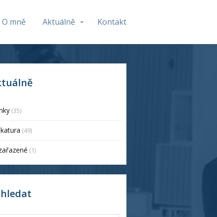
O mně
Aktuálně
Kontakt
ktuálně
nky
(35)
ikatura
(49)
zařazené
(1)
yhledat